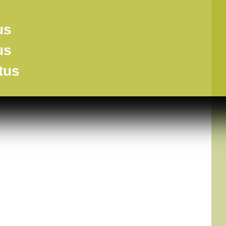
us
us
tus