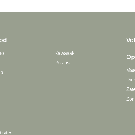
od
Vo
to
Kawasaki
Op
o
Polaris
Maa
ha
Dins
Zate
Zon
bsites