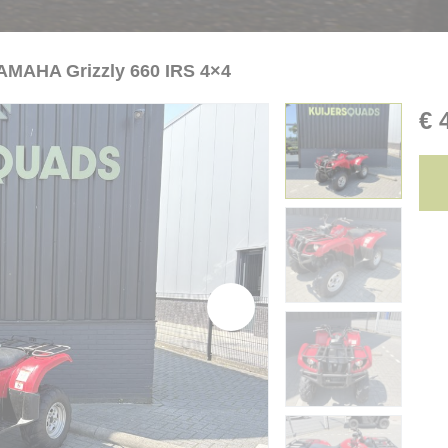
AMAHA Grizzly 660 IRS 4×4
€
4