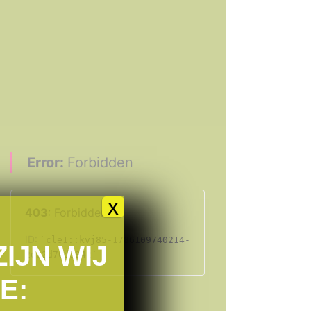
x
IJN WIJ
E: