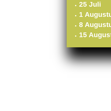
25 Juli
1 August
8 August
15 Augus