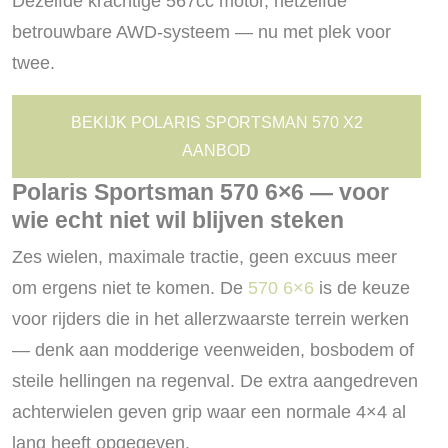
Dezelfde krachtige 567cc motor, hetzelfde
betrouwbare AWD-systeem — nu met plek voor
twee.
BEKIJK POLARIS SPORTSMAN 570 X2
AANBOD
Polaris Sportsman 570 6×6 — voor
wie echt niet wil blijven steken
Zes wielen, maximale tractie, geen excuus meer
om ergens niet te komen. De
570 6×6
is de keuze
voor rijders die in het allerzwaarste terrein werken
— denk aan modderige veenweiden, bosbodem of
steile hellingen na regenval. De extra aangedreven
achterwielen geven grip waar een normale 4×4 al
lang heeft opgegeven.