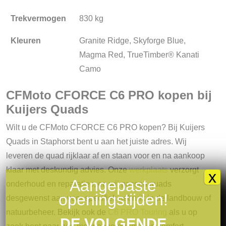
Trekvermogen
830 kg
Kleuren
Granite Ridge, Skyforge Blue,
Magma Red, TrueTimber® Kanati
Camo
CFMoto CFORCE C6 PRO kopen bij
Kuijers Quads
Wilt u de CFMoto CFORCE C6 PRO kopen? Bij Kuijers
Quads in Staphorst bent u aan het juiste adres. Wij
leveren de quad rijklaar af en staan voor en na aankoop
klaar met deskundig advies. Onze
werkplaats
verzorgt
x
Aangepaste
onderhoud en reparaties, en wij passen quads
openingstijden!
desgewenst aan voor specifiek gebruik in de landbouw of
natuurbeheer. Bekijk ook de
C6 PRO Touring
als u op
DE VOLGENDE