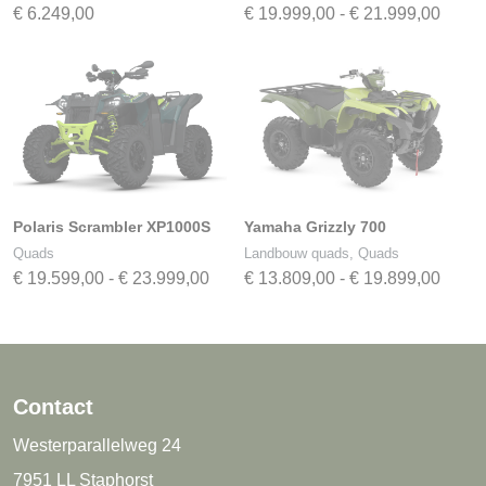
Prijsk
€
6.249,00
€
19.999,00
-
€
21.999,00
€ 19.
tot
€ 21.
Polaris Scrambler XP1000S
Yamaha Grizzly 700
Quads
Landbouw quads, Quads
Prijsklasse:
Prijsk
€
19.599,00
-
€
23.999,00
€
13.809,00
-
€
19.899,00
€ 19.599,00
€ 13.
tot
tot
€ 23.999,00
€ 19.
Contact
Westerparallelweg 24
7951 LL Staphorst