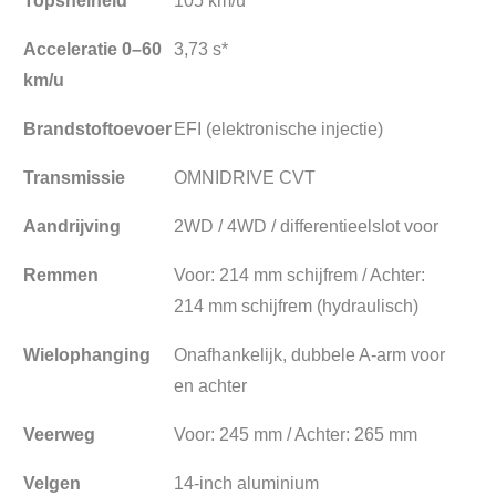
Topsnelheid
105 km/u
Acceleratie 0–60
3,73 s*
km/u
Brandstoftoevoer
EFI (elektronische injectie)
Transmissie
OMNIDRIVE CVT
Aandrijving
2WD / 4WD / differentieelslot voor
Remmen
Voor: 214 mm schijfrem / Achter:
214 mm schijfrem (hydraulisch)
Wielophanging
Onafhankelijk, dubbele A-arm voor
en achter
Veerweg
Voor: 245 mm / Achter: 265 mm
Velgen
14-inch aluminium