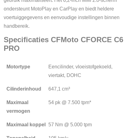
gebruik maximaliseert. Het 6,2-inch MMI 2.0-scherm
ondersteunt MotoPlay en CarPlay en biedt heldere
voertuiggegevens en eenvoudige instellingen binnen
handbereik.
Specificaties CFMoto CFORCE C6
PRO
Motortype
Eencilinder, vloeistofgekoeld,
viertakt, DOHC
Cilinderinhoud
647,1 cm³
Maximaal
54 pk @ 7.500 tpm*
vermogen
Maximaal koppel
57 Nm @ 5.000 tpm