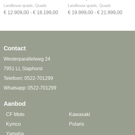
Landbouw quads, Quads
Landbouw quads, Quads
Prijsklasse:
Prijsk
€
12.909,00
-
€
18.199,00
€
19.999,00
-
€
21.999,00
€ 12.909,00
€ 19.
tot
tot
€ 18.199,00
€ 21.
Contact
Westerparallelweg 24
7951 LL Staphorst
Telefoon:
0522-701299
Whatsapp:
0522-701299
Aanbod
CF Moto
Kawasaki
Kymco
Polaris
Yamaha